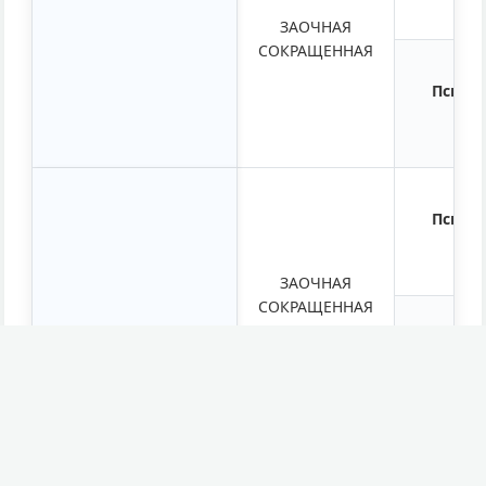
ЗАОЧНАЯ
СОКРАЩЕННАЯ
Психол
Психол
ЗАОЧНАЯ
СОКРАЩЕННАЯ
Бел
Белорусская
филология
Белор